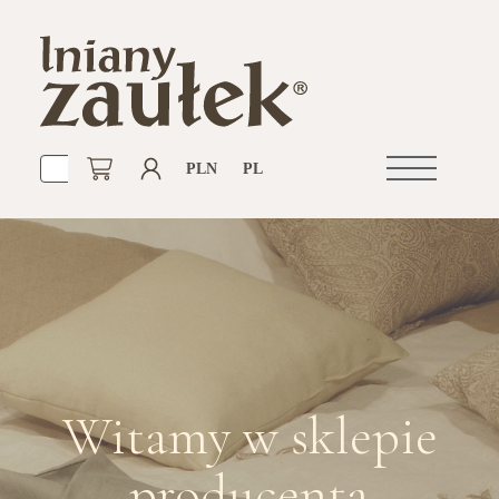
PLN
PL
Otwórz
nawigacje
Witamy w sklepie
producenta