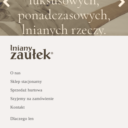
ponadczasowych,
Previous
Next
lnianych rzeczy.
O nas
Sklep stacjonarny
Sprzedaż hurtowa
Szyjemy na zamówienie
Kontakt
Dlaczego len
Pielęgnacja lnu