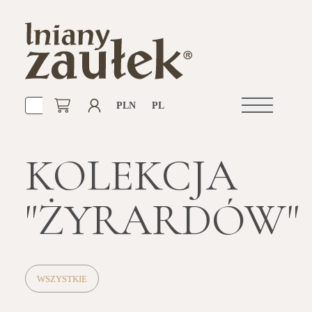
PLN
PL
Otwórz
nawigacje
KOLEKCJA
"ŻYRARDÓW"
WSZYSTKIE