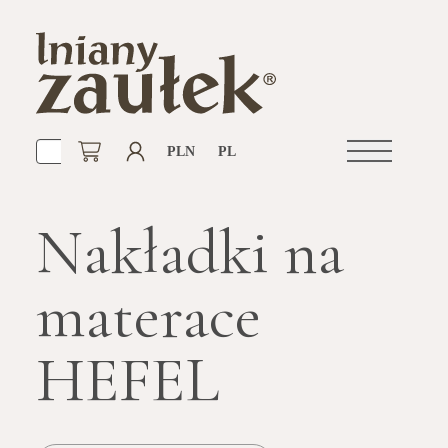
PLN
PL
Otwórz
nawigacje
Nakładki na
materace
HEFEL