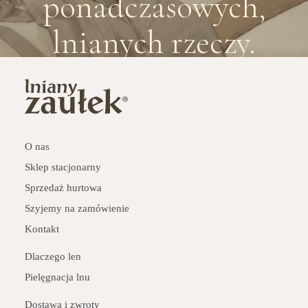
ponadczasowych,
Previous
Next
lnianych rzeczy.
O nas
Sklep stacjonarny
Sprzedaż hurtowa
Szyjemy na zamówienie
Kontakt
Dlaczego len
Pielęgnacja lnu
Dostawa i zwroty