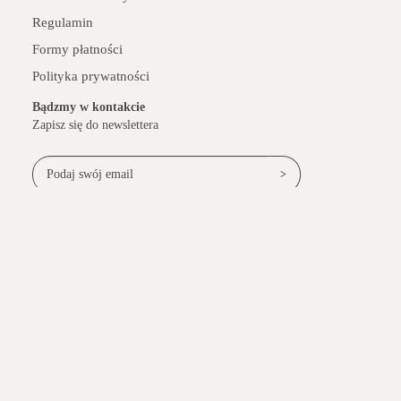
Regulamin
Formy płatności
Polityka prywatności
Bądzmy w kontakcie
Zapisz się do newslettera
>
Lniany Zaułek
ul. Lniany Zaułek 3A, 96-300 Żyrardów
Tel. (+48) 46 855 34 50