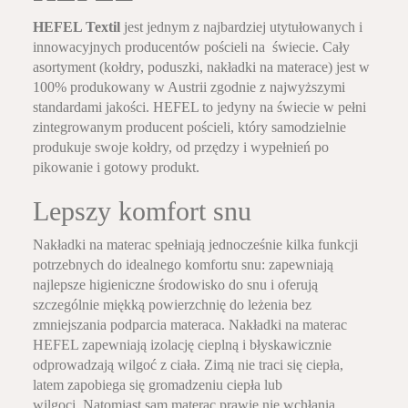
HEFEL Textil
jest jednym z najbardziej utytułowanych i
innowacyjnych producentów pościeli na świecie. Cały
asortyment (kołdry, poduszki, nakładki na materace) jest w
100% produkowany w Austrii zgodnie z najwyższymi
standardami jakości. HEFEL to jedyny na świecie w pełni
zintegrowanym producent pościeli, który samodzielnie
produkuje swoje kołdry, od przędzy i wypełnień po
pikowanie i gotowy produkt.
Lepszy komfort snu
Nakładki na materac spełniają jednocześnie kilka funkcji
potrzebnych do idealnego komfortu snu: zapewniają
najlepsze higieniczne środowisko do snu i oferują
szczególnie miękką powierzchnię do leżenia bez
zmniejszania podparcia materaca. Nakładki na materac
HEFEL zapewniają izolację cieplną i błyskawicznie
odprowadzają wilgoć z ciała. Zimą nie traci się ciepła,
latem zapobiega się gromadzeniu ciepła lub
wilgoci. Natomiast sam materac prawie nie wchłania