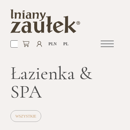
PLN
PL
Otwórz
nawigacje
Łazienka &
SPA
WSZYSTKIE