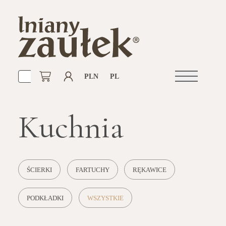
PLN
PL
Otwórz
nawigacje
Kuchnia
ŚCIERKI
FARTUCHY
RĘKAWICE
PODKŁADKI
WSZYSTKIE