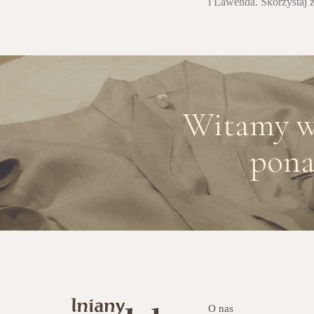
i Lawenda. Skorzystaj z
Witamy w 
pona
O nas