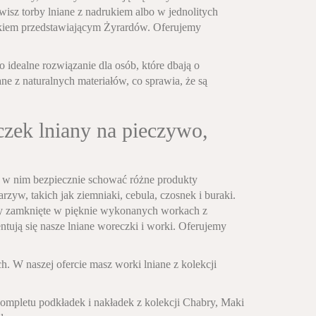
isz torby lniane z nadrukiem albo w jednolitych
kiem przedstawiającym Żyrardów. Oferujemy
idealne rozwiązanie dla osób, które dbają o
ne z naturalnych materiałów, co sprawia, że są
czek lniany na pieczywo,
 w nim bezpiecznie schować różne produkty
yw, takich jak ziemniaki, cebula, czosnek i buraki.
kty zamknięte w pięknie wykonanych workach z
entują się nasze lniane woreczki i worki. Oferujemy
 W naszej ofercie masz worki lniane z kolekcji
ompletu podkładek i nakładek z kolekcji Chabry, Maki