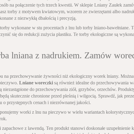
osób na połączenie tych trzech kwestii. W sklepie Lniany Zaułek zamów
asz torby z motywem kwiatowym, wzorem ze zwierzętami albo nadru
onane z niezwykłą dbałością i precyzją.
orby wykonane w stu procentach z lnu lub torby lniano-bawełniane. To 
zynić się do redukcji zużycia plastiku. Te torby ekologiczne są wykona
orba lniana z nadrukiem. Zamów wore
bu na przechowywanie żywności niż ekologiczny worek lniany. Można
pieczywo.
Lniane woreczki
są również idealne do przechowywania warz
są niezastąpione do przechowywania ziół, grzybów, orzechów. Produ
 będą skutecznie chronione przed pleśnią i wilgocią. Sprawdź, jak prez
 o przystępnych cenach i niezrównanej jakości.
nujemy worki z lnu na pieczywo w wielu wariantach kolorystycznych.
rok.
 zapachowe z lawendą. Ten produkt stanowi doskonałe uzupełnienie k