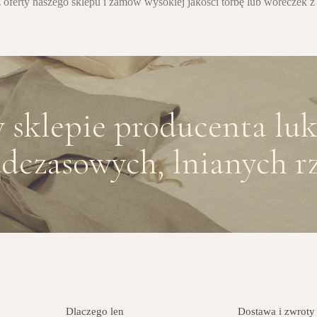
 oferty naszego sklepu i zamów wysokiej jakości torbę lub woreczek z 
sklepie producenta lu
dczasowych, lnianych rz
Dlaczego len
Dostawa i zwroty