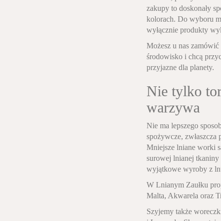
zakupy to doskonały sp
kolorach. Do wyboru m
wyłącznie produkty wyk
Możesz u nas zamówić t
środowisko i chcą przyc
przyjazne dla planety.
Nie tylko t
warzywa
Nie ma lepszego sposo
spożywcze, zwłaszcza 
Mniejsze lniane worki 
surowej lnianej tkaniny
wyjątkowe wyroby z lnu
W Lnianym Zaułku propo
Malta, Akwarela oraz T
Szyjemy także woreczki