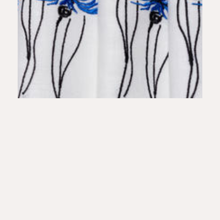
Podkładki Haft Chabry biel