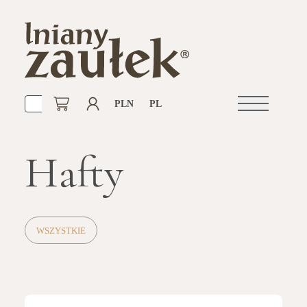
PLN
PL
Otwórz
nawigacje
Hafty
WSZYSTKIE