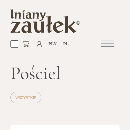
PLN
PL
Otwórz
nawigacje
Pościel
WSZYSTKIE