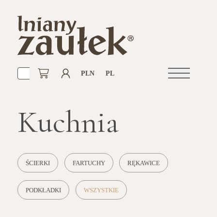
PLN
PL
Otwórz
nawigacje
Kuchnia
ŚCIERKI
FARTUCHY
RĘKAWICE
PODKŁADKI
WSZYSTKIE