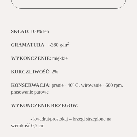
SKŁAD
: 100% len
2
GRAMATURA
: +-360 g/m
WYKOŃCZENIE
: miękkie
KURCZLIWOŚĆ
: 2%
o
KONSERWACJA
: pranie - 40
C, wirowanie - 600 rpm,
prasowanie parowe
WYKOŃCZENIE BRZEGÓW
:
- kwadrat/prostokąt – brzegi strzępione na
szerokość 0,5 cm