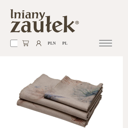
PLN
PL
Otwórz
nawigacje