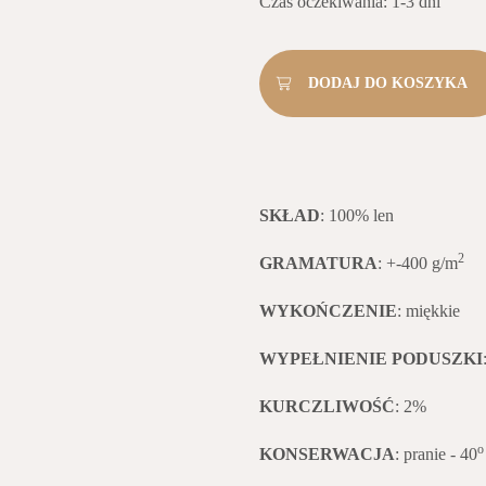
Czas oczekiwania: 1-3 dni
SKŁAD
: 100% len
2
GRAMATURA
: +-400 g/m
WYKOŃCZENIE
: miękkie
WYPEŁNIENIE PODUSZKI
KURCZLIWOŚĆ
: 2%
KONSERWACJA
: pranie - 40