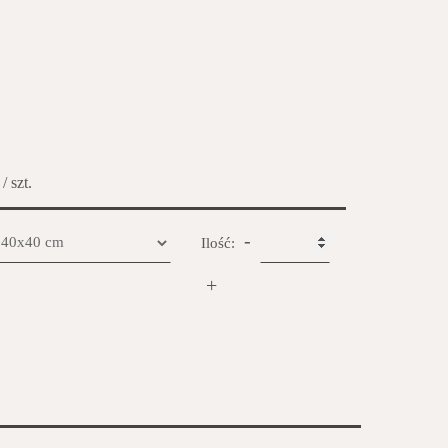
/ szt.
-
Ilość:
+