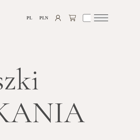
PL
PLN
Otwórz
nawigacje
zki
KANIA