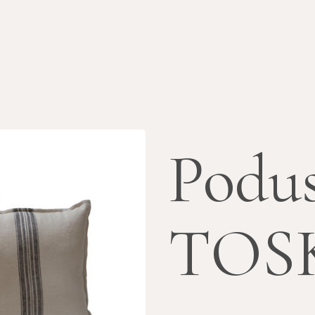
Podus
TOS