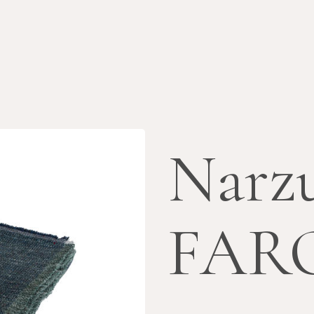
Narz
FAR