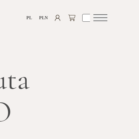
PL
PLN
Otwórz
nawigacje
uta
O