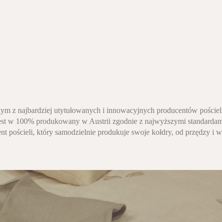
nym z najbardziej utytułowanych i innowacyjnych producentów pościeli
jest w 100% produkowany w Austrii zgodnie z najwyższymi standardam
t pościeli, który samodzielnie produkuje swoje kołdry, od przędzy i 