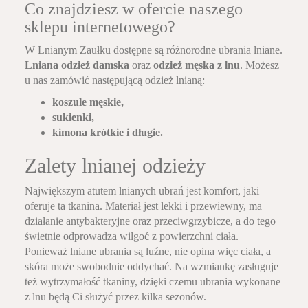
Co znajdziesz w ofercie naszego
sklepu internetowego?
W Lnianym Zaułku dostępne są różnorodne ubrania lniane.
Lniana odzież damska
oraz
odzież męska z lnu
. Możesz
u nas zamówić następującą odzież lnianą:
koszule męskie,
sukienki,
kimona krótkie i długie.
Zalety lnianej odzieży
Największym atutem lnianych ubrań jest komfort, jaki
oferuje ta tkanina. Materiał jest lekki i przewiewny, ma
działanie antybakteryjne oraz przeciwgrzybicze, a do tego
świetnie odprowadza wilgoć z powierzchni ciała.
Ponieważ lniane ubrania są luźne, nie opina więc ciała, a
skóra może swobodnie oddychać. Na wzmiankę zasługuje
też wytrzymałość tkaniny, dzięki czemu ubrania wykonane
z lnu będą Ci służyć przez kilka sezonów.