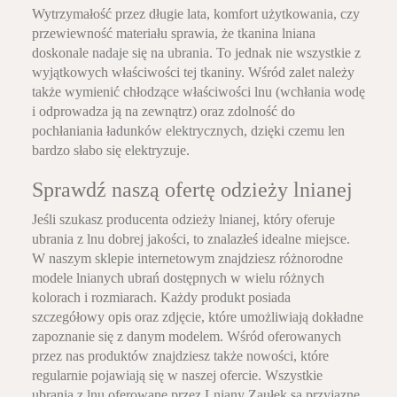
Wytrzymałość przez długie lata, komfort użytkowania, czy
przewiewność materiału sprawia, że tkanina lniana
doskonale nadaje się na ubrania. To jednak nie wszystkie z
wyjątkowych właściwości tej tkaniny. Wśród zalet należy
także wymienić chłodzące właściwości lnu (wchłania wodę
i odprowadza ją na zewnątrz) oraz zdolność do
pochłaniania ładunków elektrycznych, dzięki czemu len
bardzo słabo się elektryzuje.
Sprawdź naszą ofertę odzieży lnianej
Jeśli szukasz producenta odzieży lnianej, który oferuje
ubrania z lnu dobrej jakości, to znalazłeś idealne miejsce.
W naszym sklepie internetowym znajdziesz różnorodne
modele lnianych ubrań dostępnych w wielu różnych
kolorach i rozmiarach. Każdy produkt posiada
szczegółowy opis oraz zdjęcie, które umożliwiają dokładne
zapoznanie się z danym modelem. Wśród oferowanych
przez nas produktów znajdziesz także nowości, które
regularnie pojawiają się w naszej ofercie. Wszystkie
ubrania z lnu oferowane przez Lniany Zaułek są przyjazne