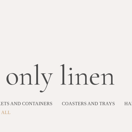
 only linen
ETS AND CONTAINERS
COASTERS AND TRAYS
HA
ALL