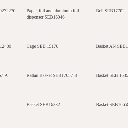
60272270
Paper, foil and aluminum foil
Bell SEB17702
dispenser SEB16046
12480
Cage SEB 15176
Basket AN SEB
57-A
Rattan Basket SEB17657-B
Basket SEB 163
Basket SEB16382
Basket SEB1665