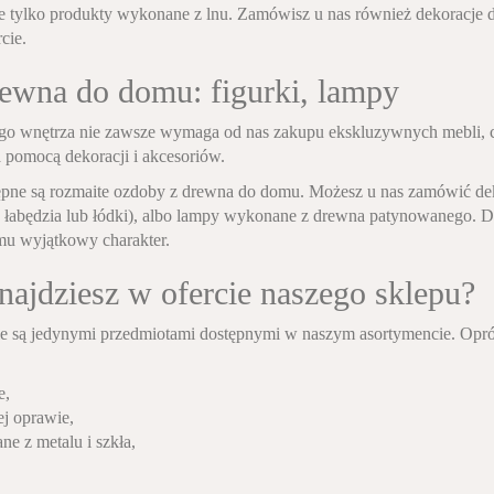
e tylko produkty wykonane z lnu. Zamówisz u nas również dekoracje 
cie.
ewna do domu: figurki, lampy
o wnętrza nie zawsze wymaga od nas zakupu ekskluzywnych mebli, c
 pomocą dekoracji i akcesoriów.
pne są rozmaite ozdoby z drewna do domu. Możesz u nas zamówić deko
ę łabędzia lub łódki), albo lampy wykonane z drewna patynowanego. D
mu wyjątkowy charakter.
najdziesz w ofercie naszego sklepu?
e są jedynymi przedmiotami dostępnymi w naszym asortymencie. Opró
,
e,
ej oprawie,
e z metalu i szkła,
,