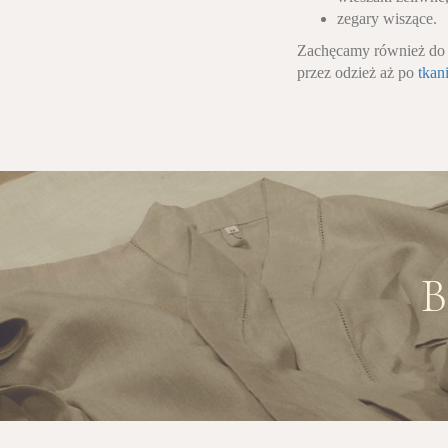
zegary wiszące.
Zachęcamy również do p
przez odzież aż po
tkan
B