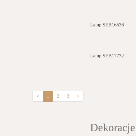
Lamp SEB16536
Lamp SEB17732
<
1
2
3
>
Dekoracje