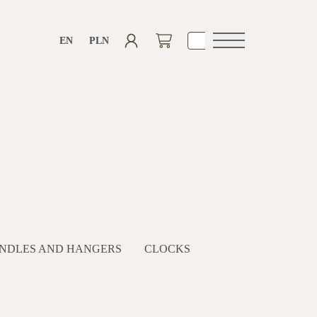
EN
PLN
Open
navigation
NDLES AND HANGERS
CLOCKS