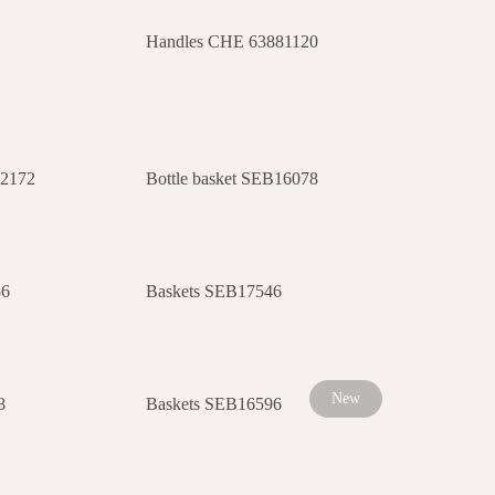
Handles CHE 63881120
12172
Bottle basket SEB16078
56
Baskets SEB17546
New
8
Baskets SEB16596