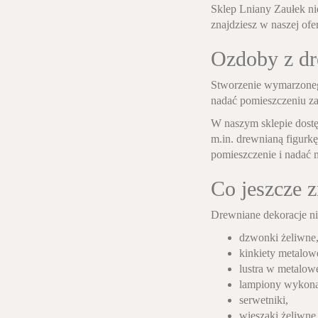
Sklep Lniany Zaułek ni
znajdziesz w naszej ofer
Ozdoby z dr
Stworzenie wymarzoneg
nadać pomieszczeniu za
W naszym sklepie dostę
m.in. drewnianą figurk
pomieszczenie i nadać 
Co jeszcze z
Drewniane dekoracje ni
dzwonki żeliwne
kinkiety metalow
lustra w metalow
lampiony wykonan
serwetniki,
wieszaki żeliwne