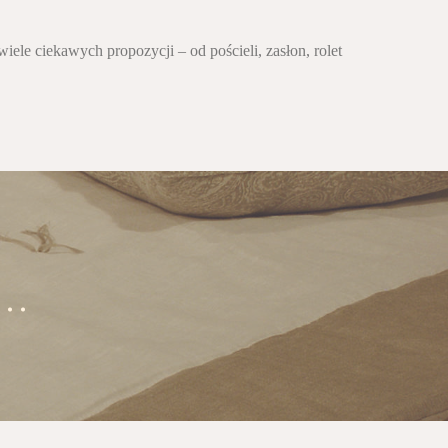
le ciekawych propozycji – od pościeli, zasłon, rolet
..